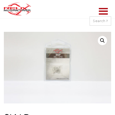
Search
for: