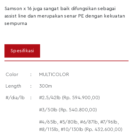
Samson x 16 juga sangat baik difungsikan sebagai
assist line dan merupakan senar PE dengan kekuatan
sempurna
Color
:
MULTICOLOR
Length
:
300m
#/dia/lb
:
#2.5/42lb (Rp. 594.900,00)
#3/50lb (Rp. 540.800,00)
#4/65lb, #5/80lb, #6/87lb, #7/96lb,
#8/115lb, #10/130lb (Rp. 432.600,00)