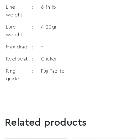
Line
:
6-14 lb
weight
Lure
:
4-20gr
weight
Max drag
:
–
Reel seat
:
Clicker
Ring
:
Fuji Fazlite
guide
Related products