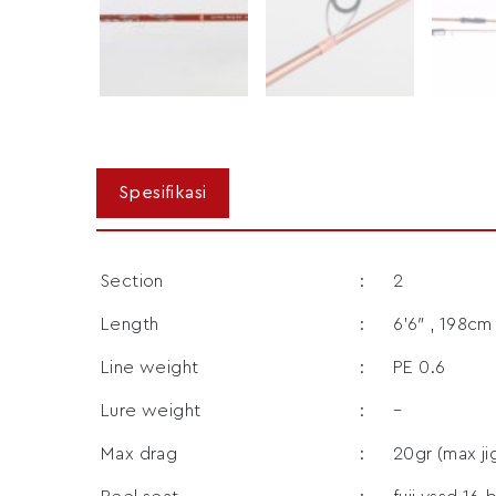
Section
:
2
Length
:
6’6″ , 198cm
Line weight
:
PE 0.6
Lure weight
:
–
Max drag
:
20gr (max ji