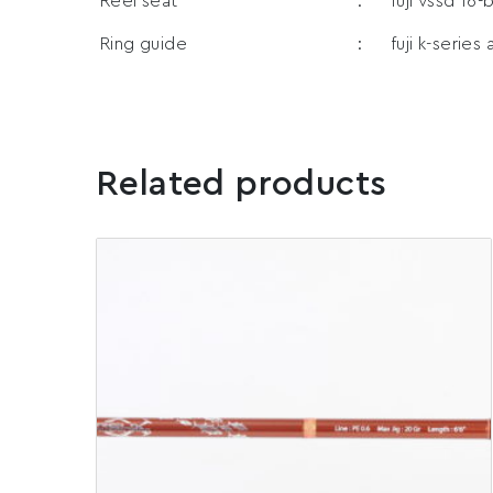
Reel seat
:
fuji vssd 16-
Ring guide
:
fuji k-series
Related products