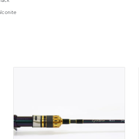
black
 alconite