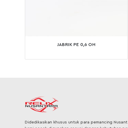
JABRIK PE 0,6 OH
Didedikasikan khusus untuk para pemancing Nusant