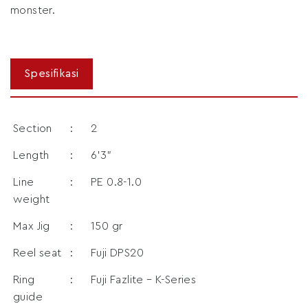
monster.
Section
:
2
Length
:
6’3”
Line
:
PE 0.8-1.0
weight
Max Jig
:
150 gr
Reel seat
:
Fuji DPS20
Ring
:
Fuji Fazlite – K-Series
guide