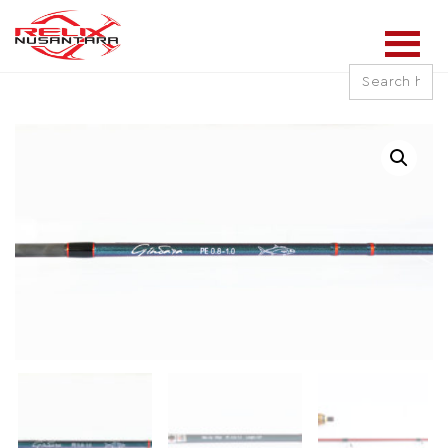
Search
for: