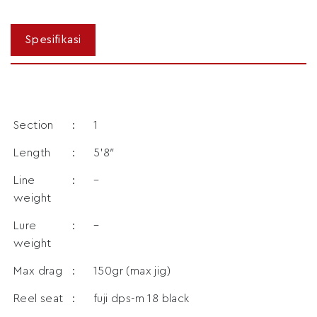
Section
:
1
Length
:
5’8″
Line
:
–
weight
Lure
:
–
weight
Max drag
:
150gr (max jig)
Reel seat
:
fuji dps-m 18 black